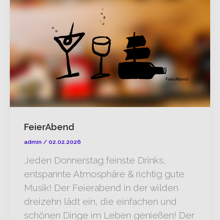
FeierAbend
admin
/
02.02.2026
Jeden Donnerstag feinste Drinks,
entspannte Atmosphäre & richtig gute
Musik! Der Feierabend in der wilden
dreizehn lädt ein, die einfachen und
schönen Dinge im Leben genießen! Der