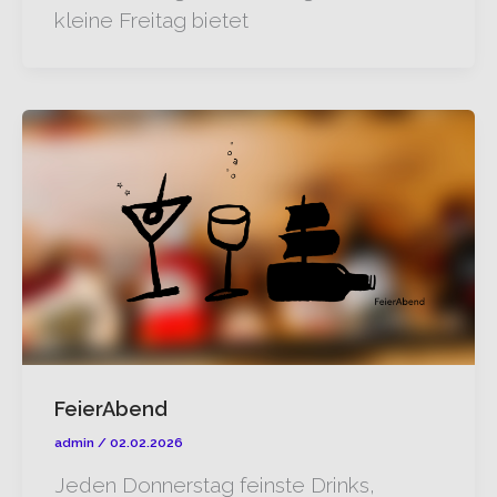
kleine Freitag bietet
FeierAbend
admin
/
02.02.2026
Jeden Donnerstag feinste Drinks,