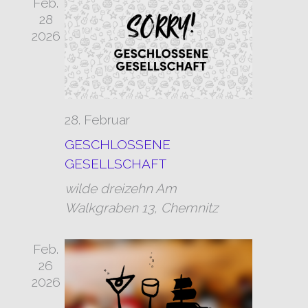
Feb.
28
2026
28. Februar
GESCHLOSSENE
GESELLSCHAFT
wilde dreizehn
Am
Walkgraben 13, Chemnitz
Feb.
26
2026