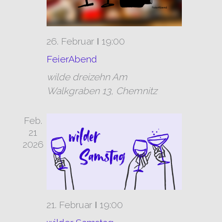
26. Februar Ι 19:00
FeierAbend
wilde dreizehn
Am
Walkgraben 13, Chemnitz
Feb.
21
2026
21. Februar Ι 19:00