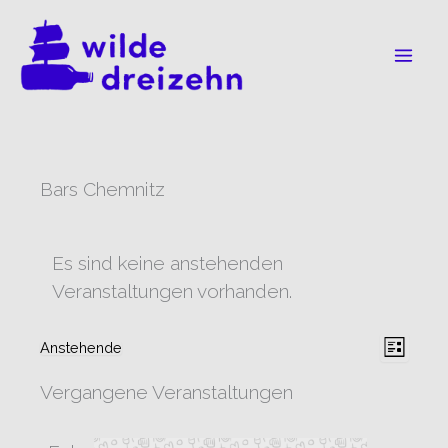
Zum
Inhalt
springen
Bars Chemnitz
Es sind keine anstehenden
Veranstaltungen vorhanden.
Ansicht
Verans
Anstehende
Liste
Datum
Navigat
Ansic
wählen.
Vergangene Veranstaltungen
Navig